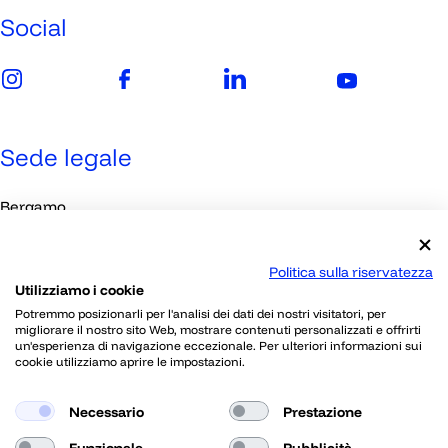
Social
Sede legale
Bergamo
Viale Papa Giovanni XXIII, 118
Politica sulla riservatezza
Utilizziamo i cookie
Contatti
Potremmo posizionarli per l'analisi dei dati dei nostri visitatori, per
migliorare il nostro sito Web, mostrare contenuti personalizzati e offrirti
un'esperienza di navigazione eccezionale. Per ulteriori informazioni sui
030 2395802
cookie utilizziamo aprire le impostazioni.
info@skillherz.com
Necessario
Prestazione
Funzionale
Pubblicità