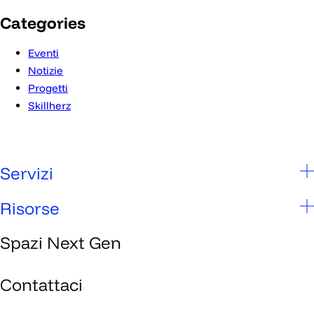
Categories
Eventi
Notizie
Progetti
Skillherz
Servizi
Scuole
Risorse
Studenti
Spazi Next Gen
Chi siamo
Genitori
Spazi Next Gen
Contattaci
Imprese
Media