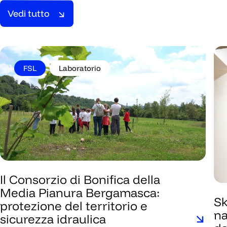
Vedi tutto
Vedi tutto
FSL
Laboratorio
Il Consorzio di Bonifica della
Media Pianura Bergamasca:
Sk
protezione del territorio e
na
sicurezza idraulica