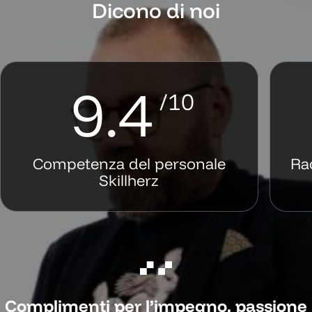
Dicono di noi
9.4
/10
Competenza del personale
Ra
Skillherz
Complimenti per l’impegno, passione