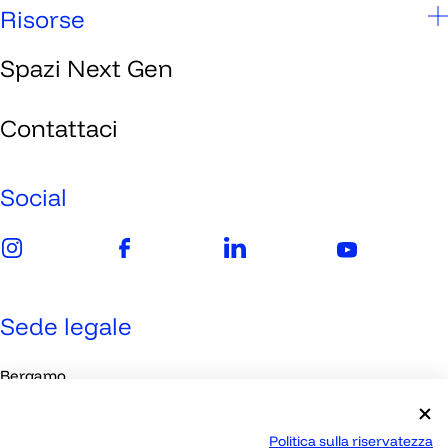
Scuole
Risorse
Studenti
Spazi Next Gen
Chi siamo
Genitori
Spazi Next Gen
Contattaci
Imprese
Media
Social
Sede legale
Bergamo
Viale Papa Giovanni XXIII, 118
Politica sulla riservatezza