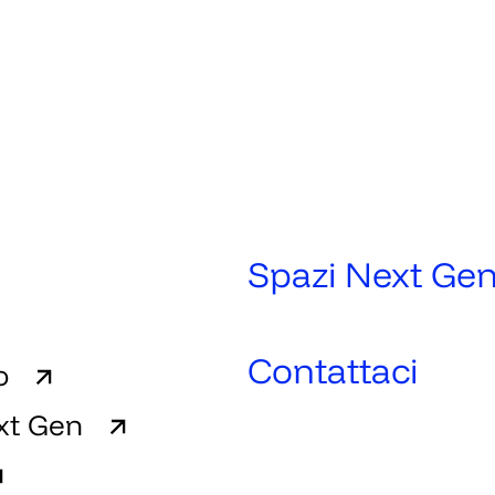
Spazi Next Ge
Contattaci
o
xt Gen