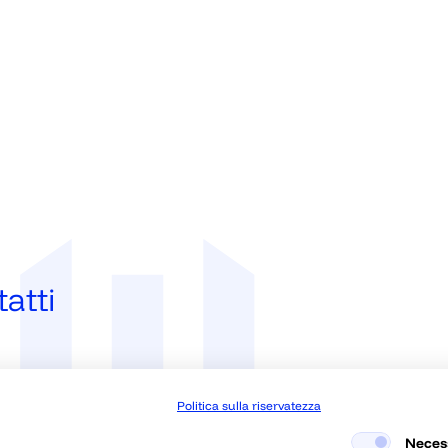
atti
5802
Politica sulla riservatezza
llherz.com
Neces