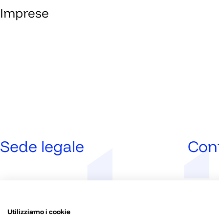
Imprese
Sede legale
Cont
Bergamo
030 239
Viale Papa Giovanni XXIII, 118
info@ski
Utilizziamo i cookie