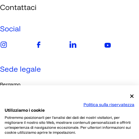
Spazi Next Gen
Contattaci
Imprese
Media
Social
Sede legale
Bergamo
Viale Papa Giovanni XXIII, 118
Politica sulla riservatezza
Utilizziamo i cookie
Contatti
Potremmo posizionarli per l'analisi dei dati dei nostri visitatori, per
migliorare il nostro sito Web, mostrare contenuti personalizzati e offrirti
un'esperienza di navigazione eccezionale. Per ulteriori informazioni sui
030 2395802
cookie utilizziamo aprire le impostazioni.