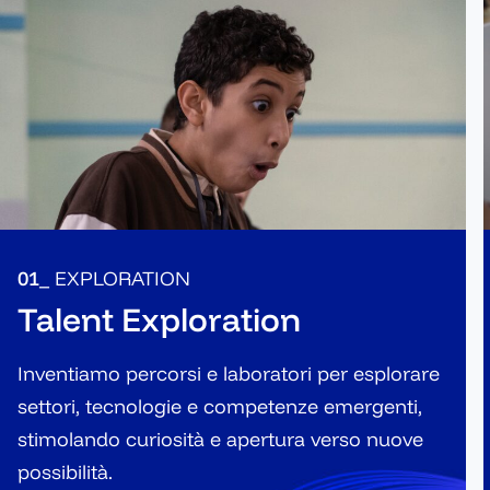
01_
EXPLORATION
Talent Exploration
Inventiamo percorsi e laboratori per esplorare
settori, tecnologie e competenze emergenti,
stimolando curiosità e apertura verso nuove
possibilità.