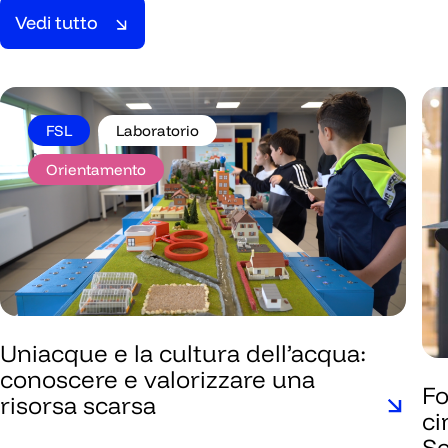
Vedi tutto
Vedi tutto
FSL
Laboratorio
Orientamento
Uniacque e la cultura dell’acqua:
conoscere e valorizzare una
Fo
risorsa scarsa
ci
Se