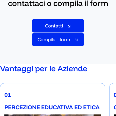
contattaci o compila il form
Ideazione ed erogazione laboratorio e
altre attività
Contatti
Produzione di materiali dedicati
Contatti
Compila il form
Narrazione attività (video, articoli e
immagini)
Compila il form
Indagini di gradimento
Vantaggi per le Aziende
01
PERCEZIONE EDUCATIVA ED ETICA