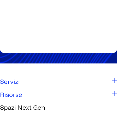
Servizi
Scuole
Risorse
Studenti
Spazi Next Gen
Chi siamo
Genitori