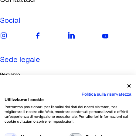
Imprese
Media
Social
Sede legale
Bergamo
Viale Papa Giovanni XXIII, 118
Politica sulla riservatezza
Utilizziamo i cookie
Contatti
Potremmo posizionarli per l'analisi dei dati dei nostri visitatori, per
migliorare il nostro sito Web, mostrare contenuti personalizzati e offrirti
un'esperienza di navigazione eccezionale. Per ulteriori informazioni sui
030 2395802
cookie utilizziamo aprire le impostazioni.
info@skillherz.com