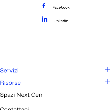
Facebook
LinkedIn
Servizi
Scuole
Risorse
Studenti
Spazi Next Gen
Chi siamo
Genitori
Spazi Next Gen
Contattaci