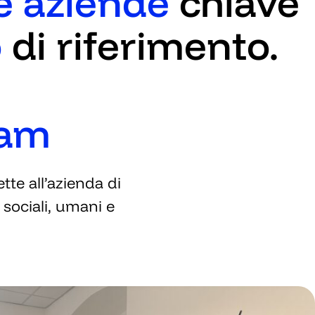
le aziende
chiave
o
di riferimento.
ram
te all’azienda di
 sociali, umani e