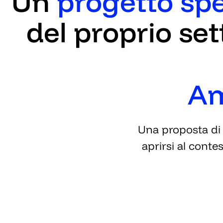
Un
progetto spe
del proprio se
Am
Una proposta di 
aprirsi al conte