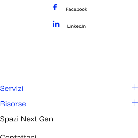
Facebook
LinkedIn
Servizi
Scuole
Risorse
Studenti
Spazi Next Gen
Chi siamo
Genitori
Spazi Next Gen
Contattaci