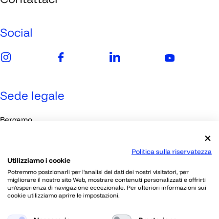
Imprese
Media
Social
Sede legale
Bergamo
Viale Papa Giovanni XXIII, 118
Politica sulla riservatezza
Utilizziamo i cookie
Contatti
Potremmo posizionarli per l'analisi dei dati dei nostri visitatori, per
migliorare il nostro sito Web, mostrare contenuti personalizzati e offrirti
un'esperienza di navigazione eccezionale. Per ulteriori informazioni sui
030 2395802
cookie utilizziamo aprire le impostazioni.
info@skillherz.com