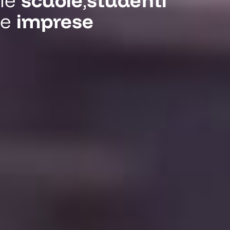
le
scuole
,
studenti
e
imprese