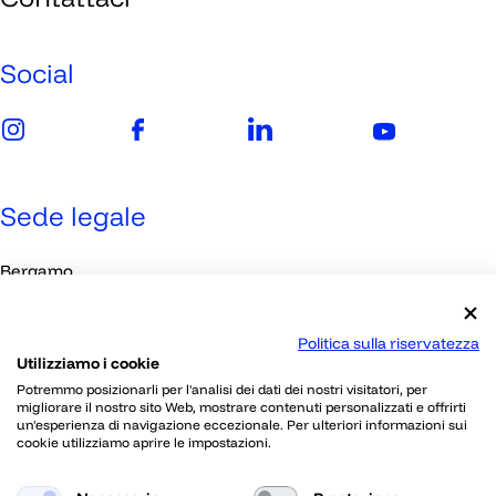
Imprese
Media
Social
Sede legale
Bergamo
Viale Papa Giovanni XXIII, 118
Politica sulla riservatezza
Utilizziamo i cookie
Contatti
Potremmo posizionarli per l'analisi dei dati dei nostri visitatori, per
migliorare il nostro sito Web, mostrare contenuti personalizzati e offrirti
un'esperienza di navigazione eccezionale. Per ulteriori informazioni sui
030 2395802
cookie utilizziamo aprire le impostazioni.
info@skillherz.com