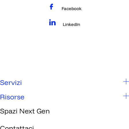
Facebook
LinkedIn
Servizi
Scuole
Risorse
Studenti
Spazi Next Gen
Chi siamo
Genitori
Spazi Next Gen
Contattaci