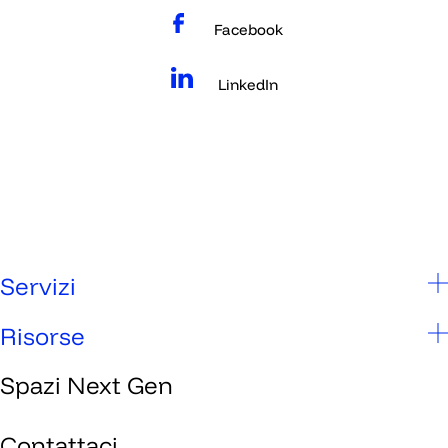
Facebook
LinkedIn
Servizi
Scuole
Risorse
Studenti
Spazi Next Gen
Chi siamo
Genitori
Spazi Next Gen
Contattaci