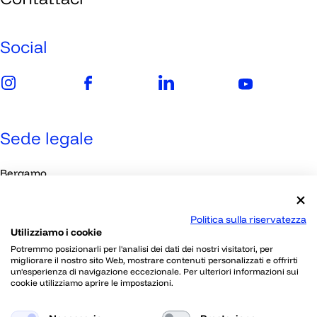
Imprese
Media
Social
Sede legale
Bergamo
Viale Papa Giovanni XXIII, 118
Politica sulla riservatezza
Utilizziamo i cookie
Contatti
Potremmo posizionarli per l'analisi dei dati dei nostri visitatori, per
migliorare il nostro sito Web, mostrare contenuti personalizzati e offrirti
un'esperienza di navigazione eccezionale. Per ulteriori informazioni sui
030 2395802
cookie utilizziamo aprire le impostazioni.
info@skillherz.com