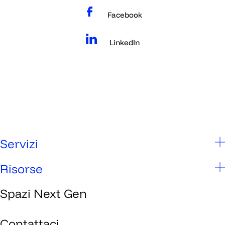
Facebook
LinkedIn
Servizi
Scuole
Risorse
Studenti
Spazi Next Gen
Chi siamo
Genitori
Spazi Next Gen
Contattaci