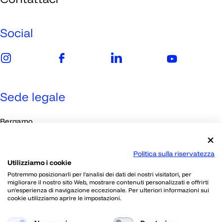
Imprese
Media
Social
Sede legale
Bergamo
Viale Papa Giovanni XXIII, 118
Politica sulla riservatezza
Utilizziamo i cookie
Contatti
Potremmo posizionarli per l'analisi dei dati dei nostri visitatori, per
migliorare il nostro sito Web, mostrare contenuti personalizzati e offrirti
un'esperienza di navigazione eccezionale. Per ulteriori informazioni sui
030 2395802
cookie utilizziamo aprire le impostazioni.
info@skillherz.com