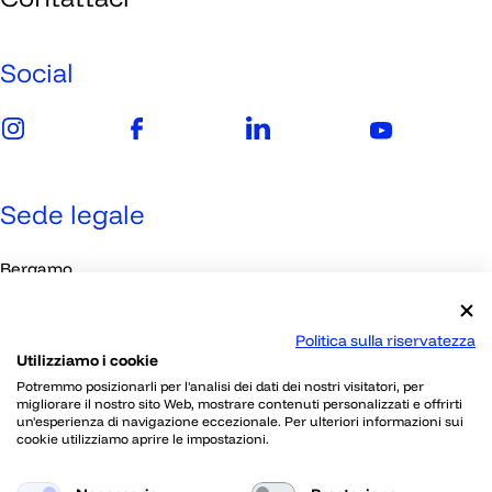
Imprese
Media
Social
Sede legale
Bergamo
Viale Papa Giovanni XXIII, 118
Politica sulla riservatezza
Utilizziamo i cookie
Contatti
Potremmo posizionarli per l'analisi dei dati dei nostri visitatori, per
migliorare il nostro sito Web, mostrare contenuti personalizzati e offrirti
un'esperienza di navigazione eccezionale. Per ulteriori informazioni sui
030 2395802
cookie utilizziamo aprire le impostazioni.
info@skillherz.com