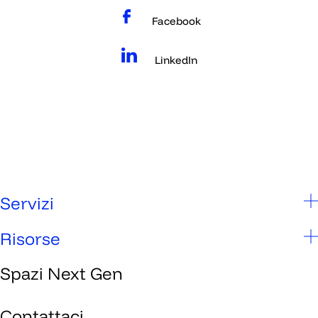
Facebook
LinkedIn
Servizi
Scuole
Risorse
Studenti
Spazi Next Gen
Chi siamo
Genitori
Spazi Next Gen
Contattaci